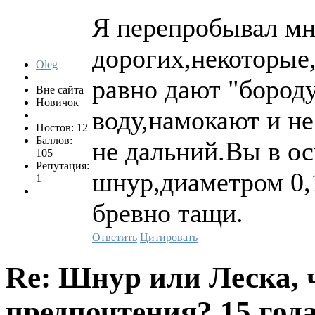
Я перепробывал мн
дорогих,некоторые
Oleg
равно дают "бороду
Вне сайта
Новичок
воду,намокают и не
Постов: 12
Баллов:
не дальний.Вы в о
105
Репутация:
шнур,диаметром 0,1
1
бревно тащи.
Ответить
Цитировать
Re: Шнур или Леска, 
предпочтения?
15 года