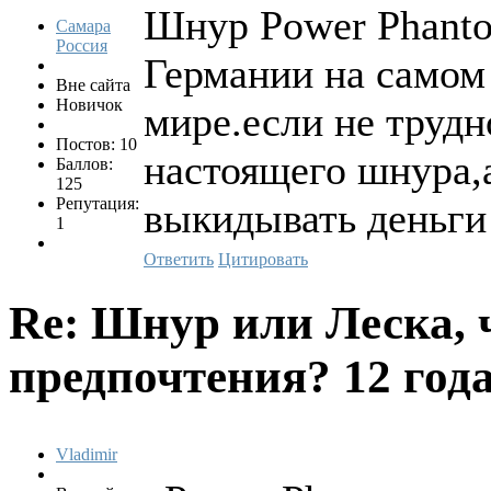
Шнур Power Phanto
Самара
Россия
Германии на самом
Вне сайта
Новичок
мире.если не трудн
Постов: 10
настоящего шнура,а
Баллов:
125
Репутация:
выкидывать деньги 
1
Ответить
Цитировать
Re: Шнур или Леска, 
предпочтения?
12 года
Vladimir