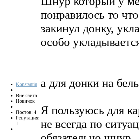
Шнур который у мен
понравилось то что 
закинул донку, укла
особо укладывается
а для донки на бел
Konstantin
Вне сайта
Новичок
Я пользуюсь для ка
Постов: 4
Репутация:
не всегда по ситуа
1
обязательно шнур.