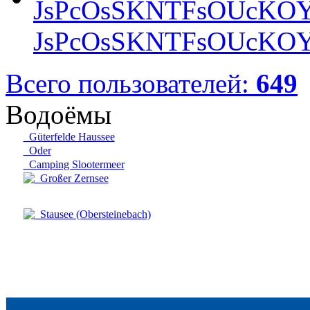
JsPcOsSKNTFsOUcKOY
Всего пользователей:
649
Водоёмы
Güterfelde Haussee
Oder
Camping Slootermeer
Großer Zernsee
Stausee (Obersteinebach)