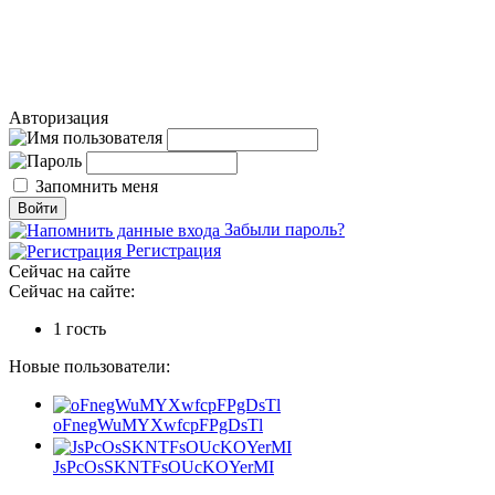
Авторизация
Запомнить меня
Забыли пароль?
Регистрация
Сейчас на сайте
Сейчас на сайте:
1 гость
Новые пользователи:
oFnegWuMYXwfcpFPgDsTl
JsPcOsSKNTFsOUcKOYerMI