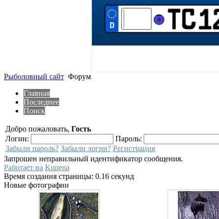
Рыболовный сайт
Форум
Главная
Последнее
Поиск
Добро пожаловать,
Гость
Логин:
Пароль:
Забыли пароль?
Забыли логин?
Регистрация
Запрошен неправильный идентификатор сообщения.
Работает на
Kunena
Время создания страницы: 0.16 секунд
Новые фотографии