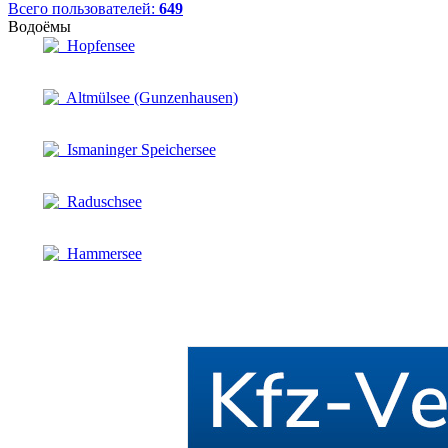
Всего пользователей:
649
Водоёмы
Hopfensee
Altmülsee (Gunzenhausen)
Ismaninger Speichersee
Raduschsee
Hammersee