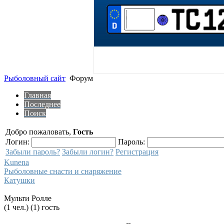
Рыболовный сайт
Форум
Главная
Последнее
Поиск
Добро пожаловать,
Гость
Логин:
Пароль:
Забыли пароль?
Забыли логин?
Регистрация
Kunena
Рыболовные снасти и снаряжение
Катушки
Мульти Ролле
(1 чел.) (1) гость