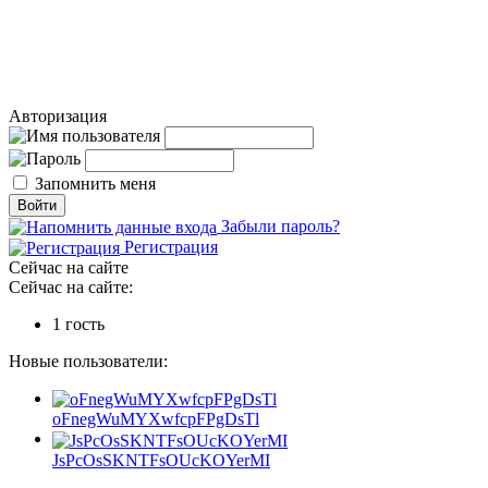
Авторизация
Запомнить меня
Забыли пароль?
Регистрация
Сейчас на сайте
Сейчас на сайте:
1 гость
Новые пользователи:
oFnegWuMYXwfcpFPgDsTl
JsPcOsSKNTFsOUcKOYerMI