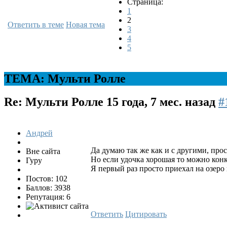
Страница:
1
2
Ответить в теме
Новая тема
3
4
5
ТЕМА: Мульти Ролле
Re: Мульти Ролле
15 года, 7 мес. назад
#
Андрей
Да думаю так же как и с другими, прос
Вне сайта
Но если удочка хорошая то можно конкр
Гуру
Я первый раз просто приехал на озеро 
Постов: 102
Баллов: 3938
Репутация: 6
Ответить
Цитировать