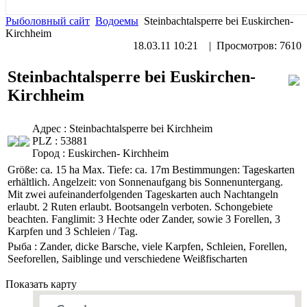
Рыболовный сайт
Водоемы
Steinbachtalsperre bei Euskirchen-
Kirchheim
18.03.11 10:21
| Просмотров: 7610
Steinbachtalsperre bei Euskirchen-
Kirchheim
Адрес :
Steinbachtalsperre bei Kirchheim
PLZ :
53881
Город :
Euskirchen- Kirchheim
Größe: ca. 15 ha Max. Tiefe: ca. 17m Bestimmungen: Tageskarten
erhältlich. Angelzeit: von Sonnenaufgang bis Sonnenuntergang.
Mit zwei aufeinanderfolgenden Tageskarten auch Nachtangeln
erlaubt. 2 Ruten erlaubt. Bootsangeln verboten. Schongebiete
beachten. Fanglimit: 3 Hechte oder Zander, sowie 3 Forellen, 3
Karpfen und 3 Schleien / Tag.
Рыба :
Zander, dicke Barsche, viele Karpfen, Schleien, Forellen,
Seeforellen, Saiblinge und verschiedene Weißfischarten
Показать карту