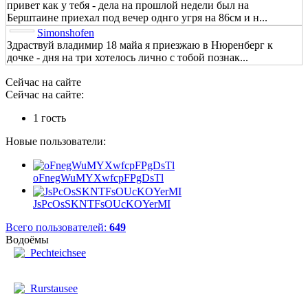
привет как у тебя - дела на прошлой недели был на
Берштаине приехал под вечер однго угря на 86см и н...
Simonshofen
Здраствуй владимир 18 майа я приезжаю в Нюренберг к
дочке - дня на три хотелось лично с тобой познак...
Сейчас на сайте
Сейчас на сайте:
1 гость
Новые пользователи:
oFnegWuMYXwfcpFPgDsTl
JsPcOsSKNTFsOUcKOYerMI
Всего пользователей:
649
Водоёмы
Pechteichsee
Rurstausee