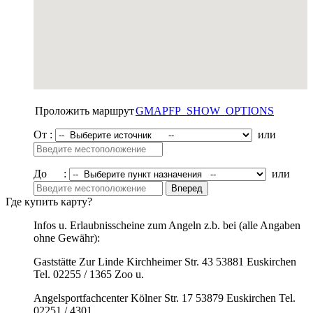
Проложить маршрут
GMAPFP_SHOW_OPTIONS
От :
или
До :
или
Где купить карту?
Infos u. Erlaubnisscheine zum Angeln z.b. bei (alle Angaben
ohne Gewähr):
Gaststätte Zur Linde Kirchheimer Str. 43 53881 Euskirchen
Tel. 02255 / 1365 Zoo u.
Angelsportfachcenter Kölner Str. 17 53879 Euskirchen Tel.
02251 / 4301