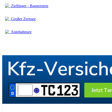
Zielfinger - Baggerseen
Großer Zernsee
Autobahnsee