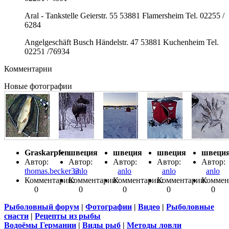
Aral - Tankstelle Geierstr. 55 53881 Flamersheim Tel. 02255 /
6284
Angelgeschäft Busch Händelstr. 47 53881 Kuchenheim Tel.
02251 /76934
Комментарии
Новые фотографии
Graskarpfen
швеция
швеция
швеция
швеци
Автор:
Автор:
Автор:
Автор:
Автор:
thomas.becker33
anlo
anlo
anlo
anlo
Комментарии:
Комментарии:
Комментарии:
Комментарии:
Коммен
0
0
0
0
0
Рыболовный форум
|
Фотографии
|
Видео
|
Рыболовные
снасти
|
Рецепты из рыбы
Водоёмы Германии
|
Виды рыб
|
Методы ловли