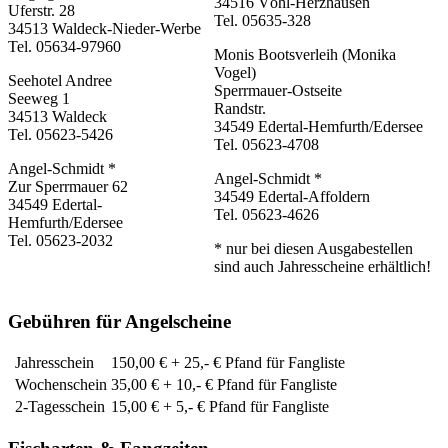
34516 Vöhl-Herzhausen
Uferstr. 28
Tel. 05635-328
34513 Waldeck-Nieder-Werbe
Tel. 05634-97960
Monis Bootsverleih (Monika
Vogel)
Seehotel Andree
Sperrmauer-Ostseite
Seeweg 1
Randstr.
34513 Waldeck
34549 Edertal-Hemfurth/Edersee
Tel. 05623-5426
Tel. 05623-4708
Angel-Schmidt *
Angel-Schmidt *
Zur Sperrmauer 62
34549 Edertal-Affoldern
34549 Edertal-
Tel. 05623-4626
Hemfurth/Edersee
Tel. 05623-2032
* nur bei diesen Ausgabestellen
sind auch Jahresscheine erhältlich!
Gebühren für Angelscheine
Jahresschein
150,00 € + 25,- € Pfand für Fangliste
Wochenschein
35,00 € + 10,- € Pfand für Fangliste
2-Tagesschein
15,00 € + 5,- € Pfand für Fangliste