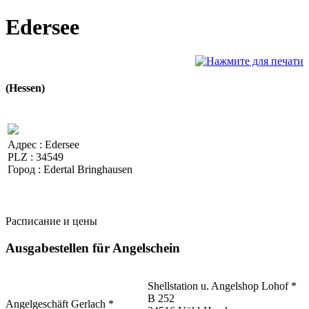
Edersee
(Hessen)
Адрес :
Edersee
PLZ :
34549
Город :
Edertal Bringhausen
Расписание и цены
Ausgabestellen für Angelschein
Shellstation u. Angelshop Lohof *
B 252
Angelgeschäft Gerlach *