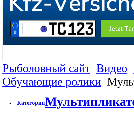
Рыболовный сайт
Видео
Обучающие ролики
Муль
Мультипликат
|
Категории