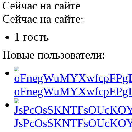
Сейчас на сайте
Сейчас на сайте:
1 гость
Новые пользователи:
oFnegWuMYXwfcpFPgD
JsPcOsSKNTFsOUcKOY