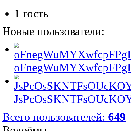
1 гость
Новые пользователи:
oFnegWuMYXwfcpFPgD
JsPcOsSKNTFsOUcKOY
Всего пользователей:
649
Водоёмы