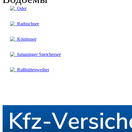
Oder
Raduschsee
Königssee
Ismaninger Speichersee
Rußhüttenweiher