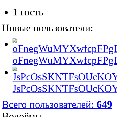
1 гость
Новые пользователи:
oFnegWuMYXwfcpFPgD
JsPcOsSKNTFsOUcKOY
Всего пользователей:
649
Водоёмы