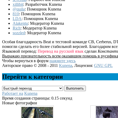
xillibit
: Разработчик Kunena
@quila
: Помощник Kunena
810
: Помощник Kunena
LDA
: Помощник Kunena
Alakentu
: Модератор Kunena
Rich
: Модератор Kunena
sozzled
: Модератор Kunena
Особая благодарность Beat и тестовой команде CB, Cerberus, DT
помогли сделать его более стабильной версией. Благодарим вс
Языковой перевод:
Перевод на русский язык
сделан
Констант
Выражаю признательность всем оказавшим помощь в русифика
Чтобы вернуться в форум
нажмите здесь
Авторское право © 2008 - 2011
Kunena
, Лицензия:
GNU GPL
Перейти к категории
Работает на
Kunena
Время создания страницы: 0.15 секунд
Новые фотографии