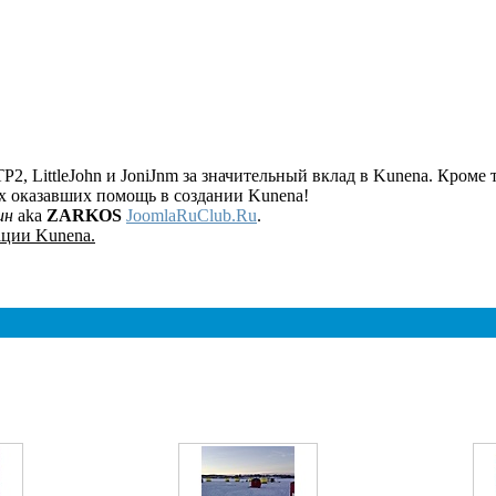
P2, LittleJohn и JoniJnm за значительный вклад в Kunena. Кроме
ех оказавших помощь в создании Kunena!
ин
aka
ZARKOS
JoomlaRuClub.Ru
.
ции Kunena.