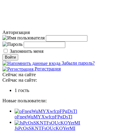
Авторизация
Запомнить меня
Забыли пароль?
Регистрация
Сейчас на сайте
Сейчас на сайте:
1 гость
Новые пользователи:
oFnegWuMYXwfcpFPgDsTl
JsPcOsSKNTFsOUcKOYerMI