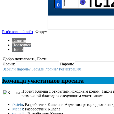
Рыболовный сайт
Форум
Главная
Последнее
Поиск
Добро пожаловать,
Гость
Логин:
Пароль:
Забыли пароль?
Забыли логин?
Регистрация
Команда участников проекта
Проект Kunena с открытым исходным кодом. Такой п
возможной благодаря следующим участникам:
fxstein
: Разработчик Kunena и Администратор одного из 
Matias
: Разработчик Kunena
severdia
: Разработчик Kunena