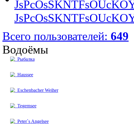
JsPcOsSKNTFsOUcKOY
Всего пользователей:
649
Водоёмы
Рыбалка
Haussee
Eschenbacher Weiher
Tegernsee
Peter`s Angelsee