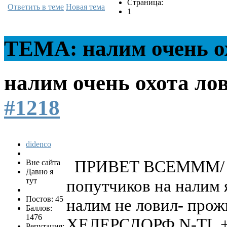
Страница:
Ответить в теме
Новая тема
1
ТЕМА: налим очень о
налим очень охота ло
#1218
didenco
ПРИВЕТ ВСЕМММ/ Ес
Вне сайта
Давно я
тут
попутчиков на налим я
Постов: 45
налим не ловил- про
Баллов:
1476
ХЕЛЕРСДОРФ N-TL +
Репутация: