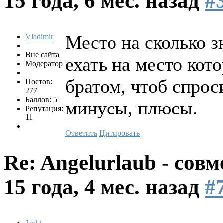
15 года, 6 мес. назад
#
Место на сколько 
Vladimir
Вне сайта
ехать на место кот
Модератор
братом, чтоб спроси
Постов:
277
Баллов: 5
минусы, плюсы.
Репутация:
11
Ответить
Цитировать
Re: Angelurlaub - сов
15 года, 4 мес. назад
#
Jacki