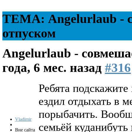
ТЕМА: Angelurlaub - 
отпуском
Angelurlaub - совмеш
года, 6 мес. назад
#316
Ребята подскажите 
ездил отдыхать в м
порыбачить. Вообщ
Vladimir
семьёй куданибуть 
Вне сайта