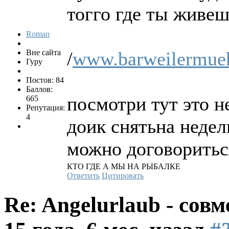
тогго где ты живе
Roman
Вне сайта
/
www.barweilermueh
Гуру
Постов: 84
Баллов:
посмотри тут это н
665
Репутация:
4
доик снятьна недел
можно договоритьс
КТО ГДЕ А МЫ НА РЫБАЛКЕ
Ответить
Цитировать
Re: Angelurlaub - сов