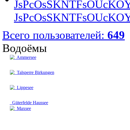
JsPcOsSKNTFsOUcKOY
Всего пользователей:
649
Водоёмы
Ammersee
Talsperre Birkungen
Lippesee
Güterfelde Haussee
Maxsee