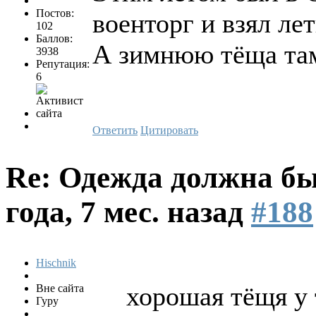
Постов:
военторг и взял ле
102
Баллов:
А зимнюю тёща там
3938
Репутация:
6
Ответить
Цитировать
Re: Одежда должна бы
года, 7 мес. назад
#188
Hischnik
хорошая тёщя у т
Вне сайта
Гуру