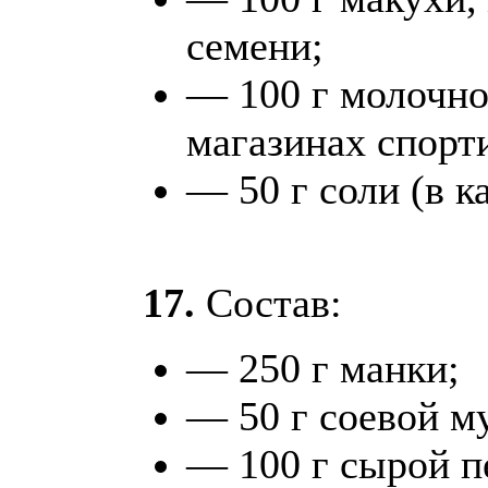
семени;
— 100 г молочно
магазинах спорт
— 50 г соли (в к
17.
Состав:
— 250 г манки;
— 50 г соевой м
— 100 г сырой п