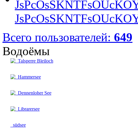
JsPcOsSKNTFsOUcKOY
Всего пользователей:
649
Водоёмы
Talsperre Bleiloch
Hammersee
Dennenloher See
Librarersee
südsee