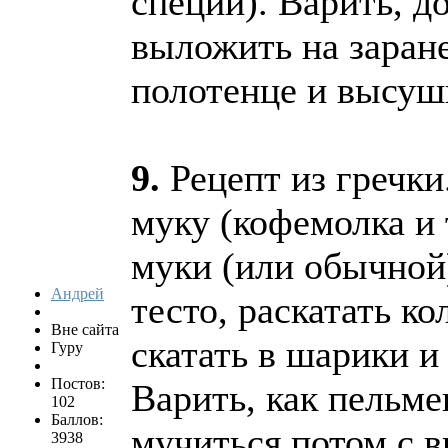
специй). Варить, д
выложить на заране
полотенце и высуш
9.
Рецепт из гречки
муку (кофемолка и 
муки (или обычной)
Андрей
тесто, раскатать ко
Вне сайта
скатать в шарики и 
Гуру
Постов:
Варить, как пельме
102
Баллов:
мучиться потом с 
3938