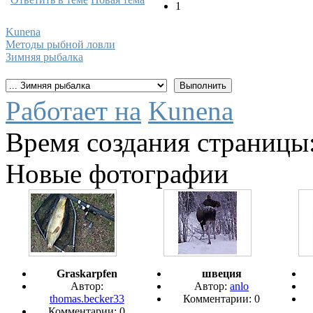
1
Kunena
Методы рыбной ловли
Зимняя рыбалка
Работает на
Kunena
Время создания страницы:
Новые фотографии
Graskarpfen
швеция
Автор:
Автор:
anlo
thomas.becker33
Комментарии: 0
Комментарии: 0