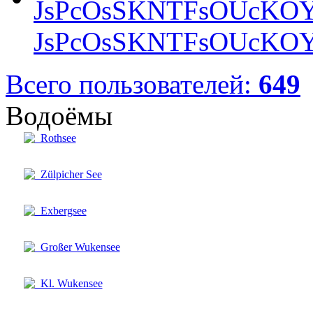
JsPcOsSKNTFsOUcKOY
Всего пользователей:
649
Водоёмы
Rothsee
Zülpicher See
Exbergsee
Großer Wukensee
Kl. Wukensee