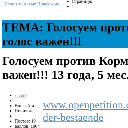
Страница:
Ответить в теме
Новая тема
1
ТЕМА: Голосуем прот
голос важен!!!
Голосуем против Кор
важен!!!
13 года, 5 ме
a_cure
www.openpetition.de
Вне сайта
Новичок
der-bestaende
Постов: 19
Баллов: 1904