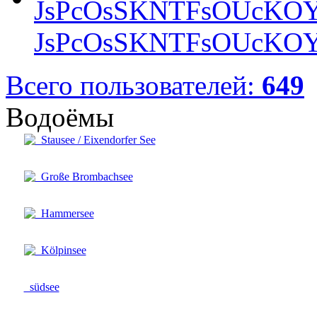
JsPcOsSKNTFsOUcKOY
Всего пользователей:
649
Водоёмы
Stausee / Eixendorfer See
Große Brombachsee
Hammersee
Kölpinsee
südsee