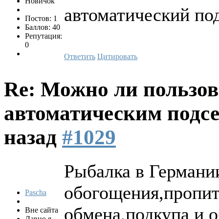
Новичок
автоматический по
Постов: 1
Баллов: 40
Репутация:
0
Ответить
Цитировать
Re: Можно ли пользов
автоматическим подс
назад
#1029
Рыбалка в Германии
обогощения,пропит
Pascha
обмена,подкупа и о
Вне сайта
Давно я