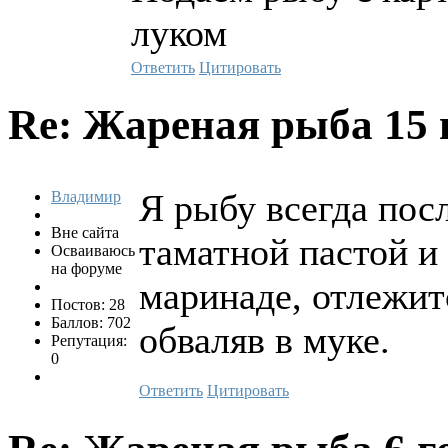
луком
Ответить
Цитировать
Re: Жареная рыба
15 
Я рыбу всегда пос
Владимир
Вне сайта
таматной пастой и 
Осваиваюсь
на форуме
маринаде, отлежит
Постов: 28
Баллов: 702
обваляв в муке.
Репутация:
0
Ответить
Цитировать