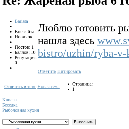
Re: Жареная рыба
6 г
Barissa
Люблю готовить ры
Вне сайта
Новичок
нашла здесь
www.sv
Постов: 1
bistro/uzhin/ryba-v-
Баллов: 10
Репутация:
0
Ответить
Цитировать
Страница:
Ответить в теме
Новая тема
1
Kunena
Беседка
Рыболовная кухня