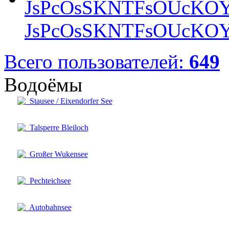
JsPcOsSKNTFsOUcKOY
Всего пользователей:
649
Водоёмы
Stausee / Eixendorfer See
Talsperre Bleiloch
Großer Wukensee
Pechteichsee
Autobahnsee