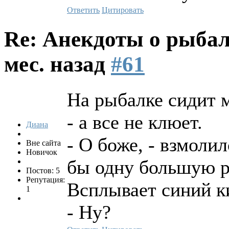
Ответить
Цитировать
Re: Анекдоты о рыба
мес. назад
#61
На рыбалке сидит 
- а все не клюет.
Диана
- О боже, - взмоли
Вне сайта
Новичок
бы одну большую 
Постов: 5
Репутация:
Всплывает синий к
1
- Ну?