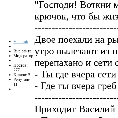
"Господи! Воткни 
крючок, что бы жи
------------------------
Двое поехали на ры
Vladimir
утро вылезают из па
Вне сайта
Модератор
перепахано и сети 
Постов:
277
- Ты где вчера сети
Баллов: 5
Репутация:
- Где ты вчера греб 
11
------------------------
Приходит Василий 