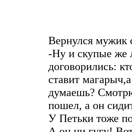
Вернулся мужик с
-Ну и скупые же
договорились: кт
ставит магарыч,а
думаешь? Смотрю
пошел, а он сидит
У Петьки тоже по
А он ни гугу! Во