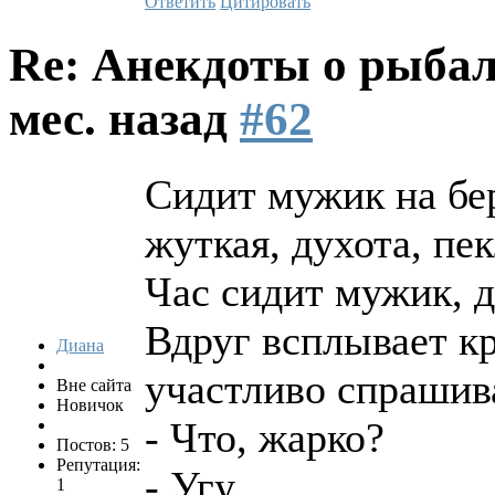
Ответить
Цитировать
Re: Анекдоты о рыба
мес. назад
#62
Сидит мужик на бе
жуткая, духота, пек
Час сидит мужик, д
Вдруг всплывает кр
Диана
участливо спрашив
Вне сайта
Новичок
- Что, жарко?
Постов: 5
Репутация:
- Угу...
1