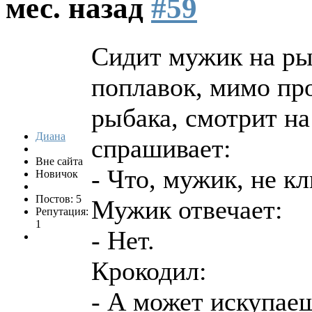
мес. назад
#59
Сидит мужик на ры
поплавок, мимо пр
рыбака, смотрит на
Диана
спрашивает:
Вне сайта
- Что, мужик, не к
Новичок
Постов: 5
Мужик отвечает:
Репутация:
1
- Нет.
Крокодил:
- А может искупае