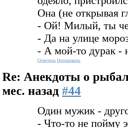
одеяло, пристроил
Она (не открывая гл
- Ой! Милый, ты ч
- Да на улице мороз
- А мой-то дурак -
Ответить
Цитировать
Re: Анекдоты о рыба
мес. назад
#44
Один мужик - друг
- Что-то не пойму 