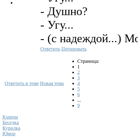
- Душно?
- Угу...
- (с надеждой...) 
Ответить
Цитировать
Страница:
1
2
3
Ответить в теме
Новая тема
4
5
6
...
9
Kunena
Беседка
Курилка
Юмор