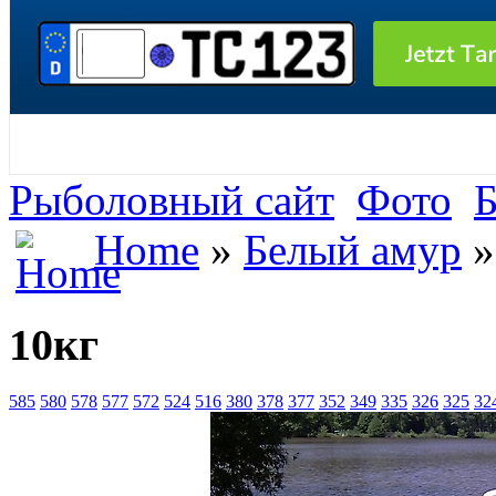
Рыболовный сайт
Фото
Б
Home
»
Белый амур
»
10кг
585
580
578
577
572
524
516
380
378
377
352
349
335
326
325
32