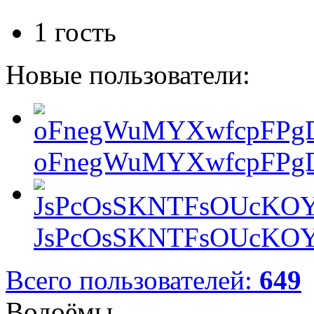
1 гость
Новые пользователи:
oFnegWuMYXwfcpFPgD
JsPcOsSKNTFsOUcKOY
Всего пользователей:
649
Водоёмы