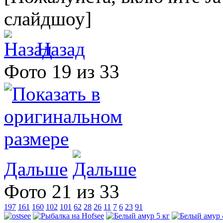
слайдшоу]
Назад
Фото 19 из 33
Дальше
Фото 21 из 33
197
161
160
102
101
62
28
26
11
7
6
23
91