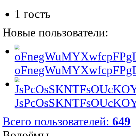
1 гость
Новые пользователи:
oFnegWuMYXwfcpFPgD
JsPcOsSKNTFsOUcKOY
Всего пользователей:
649
Водоёмы