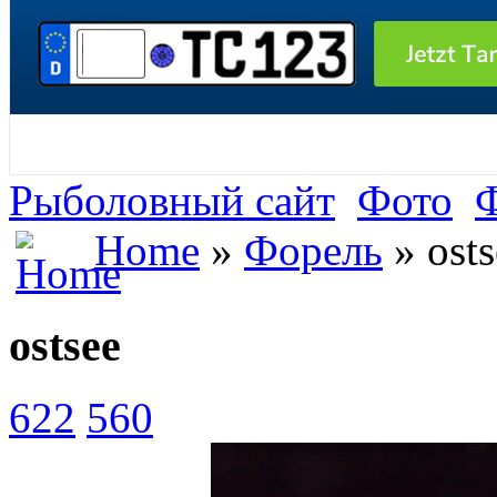
Рыболовный сайт
Фото
Home
»
Форель
» osts
ostsee
622
560