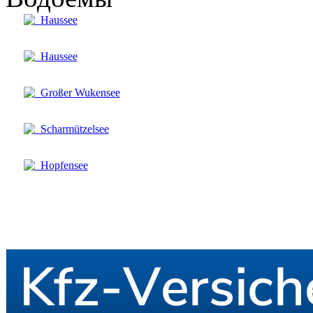
Haussee
Haussee
Großer Wukensee
Scharmützelsee
Hopfensee