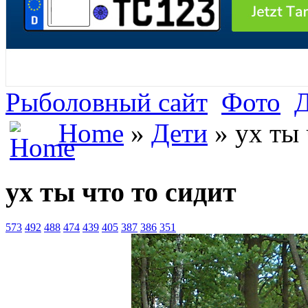
Рыболовный сайт
Фото
Home
»
Дети
» ух ты 
ух ты что то сидит
573
492
488
474
439
405
387
386
351