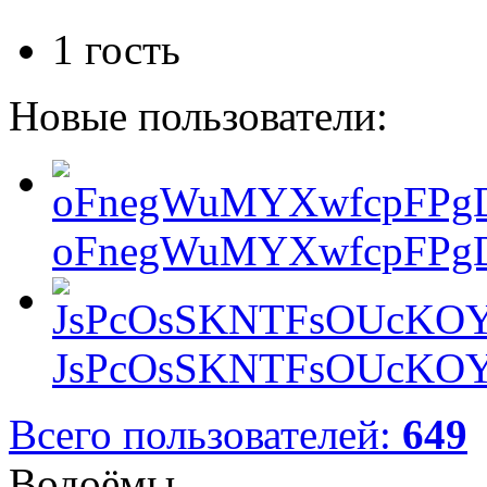
1 гость
Новые пользователи:
oFnegWuMYXwfcpFPgD
JsPcOsSKNTFsOUcKOY
Всего пользователей:
649
Водоёмы