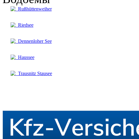
Rußhüttenweiher
Riedsee
Dennenloher See
Haussee
Trausnitz Stausee