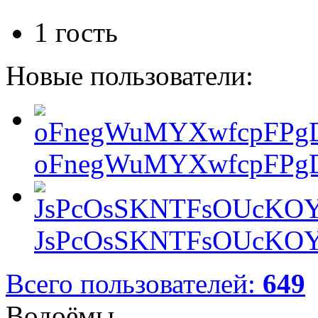
1 гость
Новые пользователи:
oFnegWuMYXwfcpFPgD
JsPcOsSKNTFsOUcKOY
Всего пользователей:
649
Водоёмы