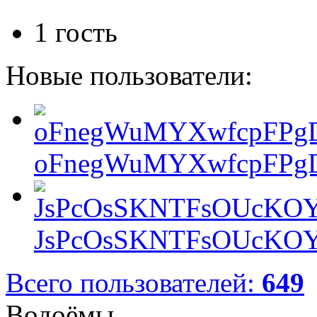
1 гость
Новые пользователи:
oFnegWuMYXwfcpFPgD
JsPcOsSKNTFsOUcKOY
Всего пользователей:
649
Водоёмы