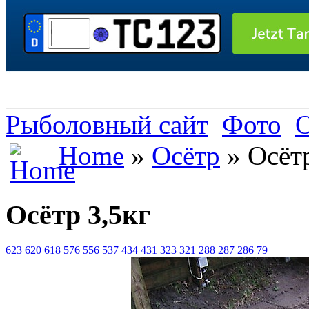
Рыболовный сайт
Фото
О
Home
»
Осётр
» Осётр
Осётр 3,5кг
623
620
618
576
556
537
434
431
323
321
288
287
286
79