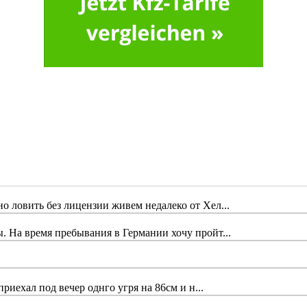
 ловить без лицензии живем недалеко от Хел...
 На время пребывания в Германии хочу пройт...
риехал под вечер однго угря на 86см и н...