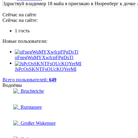
Здраствуй владимир 18 майа я приезжаю в Нюренберг к дочке - 
Сейчас на сайте
Сейчас на сайте:
1 гость
Новые пользователи:
oFnegWuMYXwfcpFPgDsTl
JsPcOsSKNTFsOUcKOYerMI
Всего пользователей:
649
Водоёмы
Bruchteiche
Rurstausee
Großer Wukensee