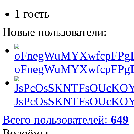
1 гость
Новые пользователи:
oFnegWuMYXwfcpFPgD
JsPcOsSKNTFsOUcKOY
Всего пользователей:
649
Водоёмы