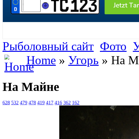
Рыболовный сайт
Фото
У
Home
»
Угорь
» На М
На Майне
628
532
479
478
419
417
416
362
162