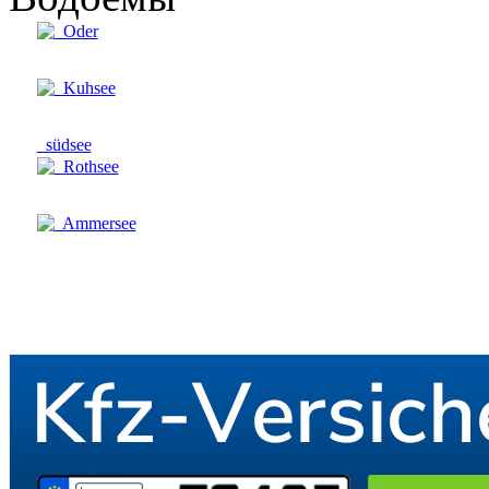
Oder
Kuhsee
südsee
Rothsee
Ammersee