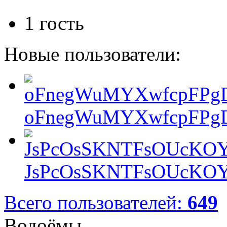
1 гость
Новые пользователи:
oFnegWuMYXwfcpFPgD
JsPcOsSKNTFsOUcKOY
Всего пользователей:
649
Водоёмы