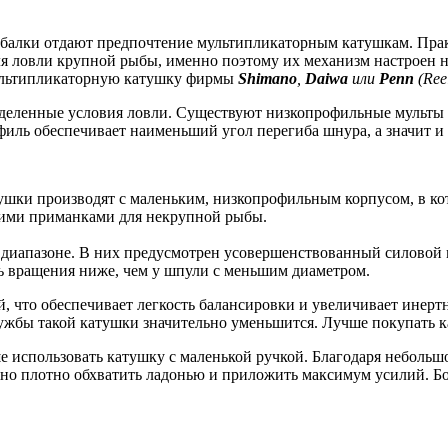
балки отдают предпочтение мультипликаторным катушкам. Прак
ля ловли крупной рыбы, именно поэтому их механизм настроен н
мультипликаторную катушку фирмы
Shimano
,
Daiwa
или
Penn
(Ree
деленные условия ловли. Существуют низкопрофильные мульты 
филь обеспечивает наименьший угол перегиба шнура, а значит и 
атушки производят с маленьким, низкопрофильным корпусом, в 
кими приманками для некрупной рыбы.
 диапазоне. В них предусмотрен усовершенствованный силовой 
сть вращения ниже, чем у шпули с меньшим диаметром.
, что обеспечивает легкость балансировки и увеличивает инерт
лужбы такой катушки значительно уменьшится. Лучше покупать 
 использовать катушку с маленькой ручкой. Благодаря небольш
жно плотно обхватить ладонью и приложить максимум усилий. Б