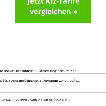
 ловить без лицензии живем недалеко от Хел...
 На время пребывания в Германии хочу пройт...
риехал под вечер однго угря на 86см и н...