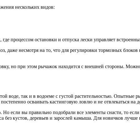
жения нескольких видов:
где процессом остановки и отпуска лески управляет встроенный
 даже несмотря на то, что для регулировки тормозных блоков 
вку, но при этом рычажок находится с внешней стороны. Можно
ой воде, так и в водоеме с густой растительностью. Опытные р
у постепенно осваивать кастинговую ловлю и не отвлекаться на
о если вы правильно подобрали все элементы снасти, то если не
са без кустов, деревьев и зарослей камыша. Для новичков лучше