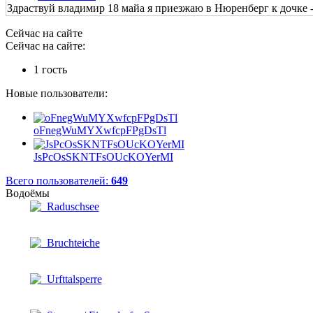
Здраствуй владимир 18 майа я приезжаю в Нюренберг к дочке - 
Сейчас на сайте
Сейчас на сайте:
1 гость
Новые пользователи:
oFnegWuMYXwfcpFPgDsTl
JsPcOsSKNTFsOUcKOYerMI
Всего пользователей:
649
Водоёмы
Raduschsee
Bruchteiche
Urfttalsperre