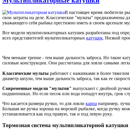
Мультипликаторные катушки
В настоящее время любители ры
свои затраты на деле. Классические "мульты" предназначены д
уважающего себя рыбака престижно иметь в своем арсенале 
Все модели мультипликаторных катушек разработаны под опре
всех представителей мультипликаторных
катушек
. Низкий про
Чем меньше трение - тем выше дальность заброса. Но такие к
силовые конструкции. Они рассчитаны для ловли самыми лег
Классические мульты
работают с наживками в более тяжелом
диаметр шпули, тем выше дальность заброса, так как ее скоро
Современные модели "мультов"
выпускают с двойной ручкой
подшипниках. Но если песок или вода попадут внутрь, срок с
Что касается размера ручки, то для ловли
карпа
например, лучше
Большая же ручка хороша на морской рыбалке, когда ручку мо
устанавливается как под правую, так и под левую руку.
Тормозная система мультипликаторной катушки