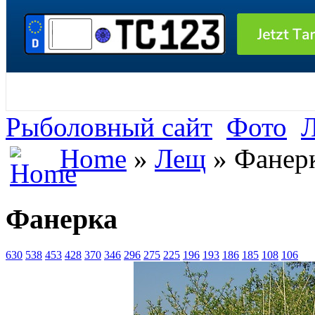
Рыболовный сайт
Фото
Home
»
Лещ
» Фанер
Фанерка
630
538
453
428
370
346
296
275
225
196
193
186
185
108
106