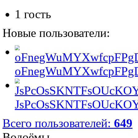
1 гость
Новые пользователи:
oFnegWuMYXwfcpFPgD
JsPcOsSKNTFsOUcKOY
Всего пользователей:
649
Водоёмы