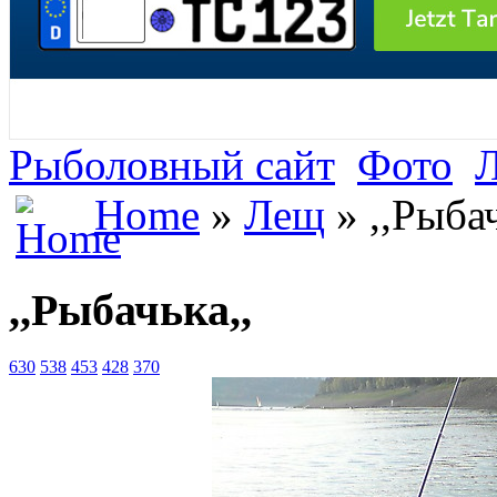
Рыболовный сайт
Фото
Home
»
Лещ
» ,,Рыбач
,,Рыбачька,,
630
538
453
428
370