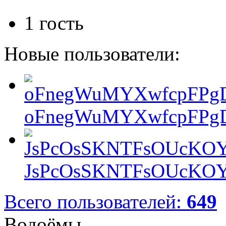
1 гость
Новые пользователи:
oFnegWuMYXwfcpFPgD
JsPcOsSKNTFsOUcKOY
Всего пользователей:
649
Водоёмы