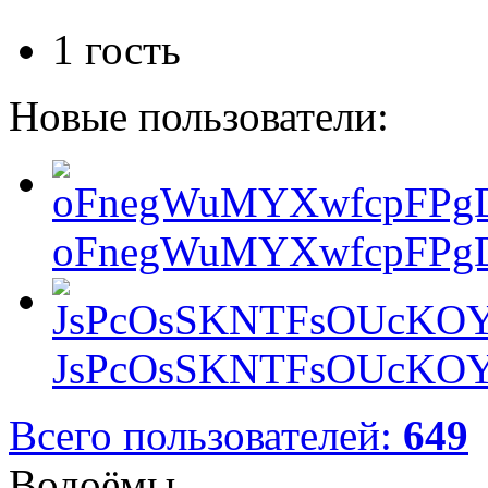
1 гость
Новые пользователи:
oFnegWuMYXwfcpFPgD
JsPcOsSKNTFsOUcKOY
Всего пользователей:
649
Водоёмы