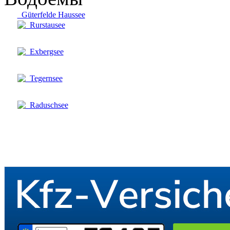
Güterfelde Haussee
Rurstausee
Exbergsee
Tegernsee
Raduschsee