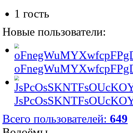
1 гость
Новые пользователи:
oFnegWuMYXwfcpFPgD
JsPcOsSKNTFsOUcKOY
Всего пользователей:
649
Водоёмы