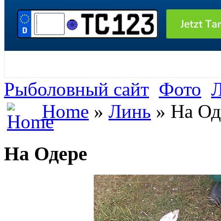
Рыболовный сайт
Фото
Home
»
Линь
» На Од
На Одере