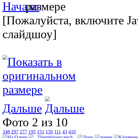
[Пожалуйста, включите Ja
слайдшоу]
Дальше
Фото 2 из 10
348
297
277
195
151
150
111
43
410