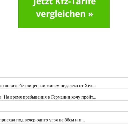
 ловить без лицензии живем недалеко от Хел...
 На время пребывания в Германии хочу пройт...
риехал под вечер однго угря на 86см и н...