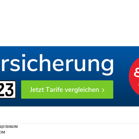
 целиком
ком