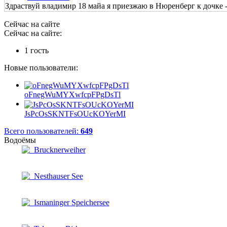
Здраствуй владимир 18 майа я приезжаю в Нюренберг к дочке - 
Сейчас на сайте
Сейчас на сайте:
1 гость
Новые пользователи:
oFnegWuMYXwfcpFPgDsTl
JsPcOsSKNTFsOUcKOYerMI
Всего пользователей:
649
Водоёмы
Brucknerweiher
Nesthauser See
Ismaninger Speichersee