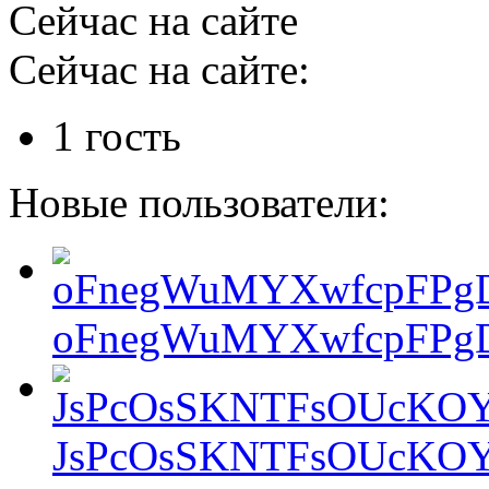
Сейчас на сайте
Сейчас на сайте:
1 гость
Новые пользователи:
oFnegWuMYXwfcpFPgD
JsPcOsSKNTFsOUcKOY