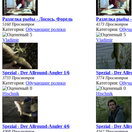
Разделка рыбы - Лосось, Форель
Разделка рыбы -
5160 Просмотров
4173 Просмотров
Категория:
Обучающие ролики
Категория:
Обуча
Vladimir
Vladimir
Spezial - Der Allround-Angler 1/6
Spezial - Der All
3733 Просмотров
3774 Просмотров
Категория:
Обучающие ролики
Категория:
Обуча
Hischnik
Hischnik
Spezial - Der Allround-Angler 4/6
Spezial - Der All
4368 Просмотров
4162 Просмотров