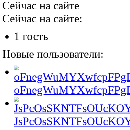
Сейчас на сайте
Сейчас на сайте:
1 гость
Новые пользователи:
oFnegWuMYXwfcpFPgD
JsPcOsSKNTFsOUcKOY