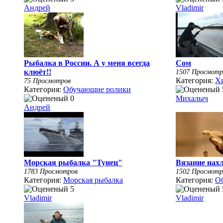
Андрей
Vladimir
Рыбалка в России. А у меня всегда
Сом
клюёт!!
1507 Просмотр
Категория:
Х
75 Просмотров
Категория:
Обучающие ролики
Михалыч
Андрей
Морская рыбалка "Тунец"
Вязание нах
1783 Просмотров
1502 Просмотр
Категория:
Морская рыбалка
Категория:
О
Vladimir
Vladimir