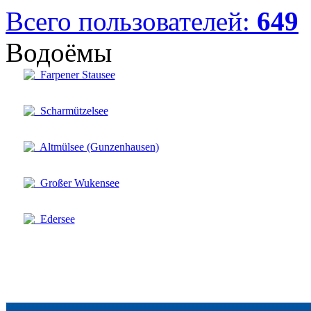
Всего пользователей:
649
Водоёмы
Farpener Stausee
Scharmützelsee
Altmülsee (Gunzenhausen)
Großer Wukensee
Edersee