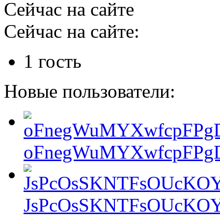
Сейчас на сайте
Сейчас на сайте:
1 гость
Новые пользователи:
oFnegWuMYXwfcpFPgD
JsPcOsSKNTFsOUcKOY