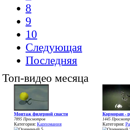
8
9
10
Следующая
Последняя
Топ-видео месяца
Монтаж фидерной снасти
Корморан - 
7895 Просмотров
1445 Просмотр
Категория:
Карпомания
Категория:
Ра