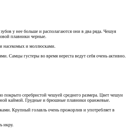
убов у нее больше и располагаются они в два ряда. Чешуя
товой плавники черные.
ами насекомых и моллюсками.
ми. Самцы густеры во время нереста ведут себя очень активно.
ло покрыто серебристой чешуей среднего размера. Цвет чешуи
ерной каймой. Грудные и брюшные плавники оранжевые.
ушками. Крупный голавль очень прожорлив и употребляет в
ь икру.