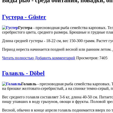
Виды рыб - среда обитания, повадки, о
Густера - Güster
Густера
- пресноводная рыба семейства карповых. Те
серебристого цвета, среднего размера. Брюшные и грудные пл
Длина средней густеры - 18-22 см, вес 150-300 грамм. Растет
Период нереста начинается поздней весной или ранним летом. 
Читать полностью
Добавить комментарий
Просмотров: 7405
Голавль - Döbel
Голавль
- пресноводная рыба семейства карповых. 
на брюшке желтовато-серебристый, а на спинке темно-серый,
Вес среднего голавля составляет 3-6 кг, длина 40-50 см. Пит
пищу упавших в воду грызунов, овощи и фрукты. Половой зрел
Весной, обычно в конце апреля голавль поднимается вверх по т