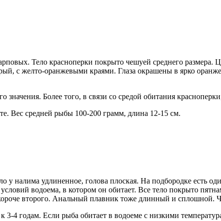
карповых. Тело красноперки покрыто чешуей среднего размера. 
ый, с желто-оранжевыми краями. Глаза окрашены в ярко оранже
 значения. Более того, в связи со средой обитания красноперки,
те. Вес средней рыбы 100-200 грамм, длина 12-15 см.
о у налима удлиненное, голова плоская. На подбородке есть оди
условий водоема, в котором он обитает. Все тело покрыто пятна
ороче второго. Анальный плавник тоже длинный и сплошной. Чеш
 к 3-4 годам. Если рыба обитает в водоеме с низкими температур