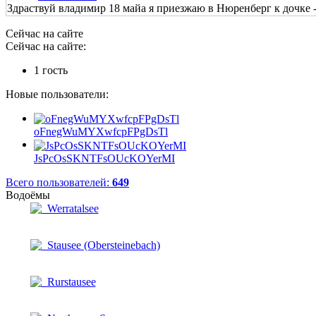
Здраствуй владимир 18 майа я приезжаю в Нюренберг к дочке - 
Сейчас на сайте
Сейчас на сайте:
1 гость
Новые пользователи:
oFnegWuMYXwfcpFPgDsTl
JsPcOsSKNTFsOUcKOYerMI
Всего пользователей:
649
Водоёмы
Werratalsee
Stausee (Obersteinebach)
Rurstausee