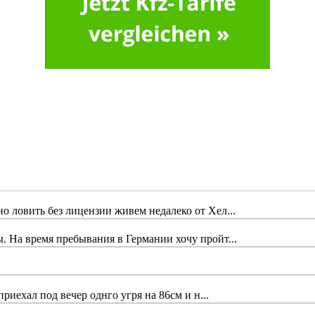
 ловить без лицензии живем недалеко от Хел...
 На время пребывания в Германии хочу пройт...
риехал под вечер однго угря на 86см и н...