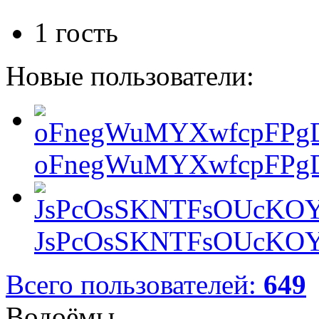
1 гость
Новые пользователи:
oFnegWuMYXwfcpFPgD
JsPcOsSKNTFsOUcKOY
Всего пользователей:
649
Водоёмы