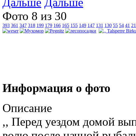
Дальше
Фото 8 из 30
393
361
347
318
199
179
166
165
155
149
147
131
130
55
54
41
21
Информация о фото
Описание
,, Перед уездом домой вы
волю после начной рыбалк