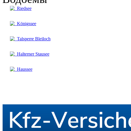
Riedsee
Königssee
Talsperre Bleiloch
Halterner Stausee
Haussee