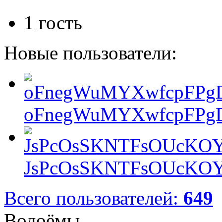
1 гость
Новые пользователи:
oFnegWuMYXwfcpFPgD
JsPcOsSKNTFsOUcKOY
Всего пользователей:
649
Водоёмы