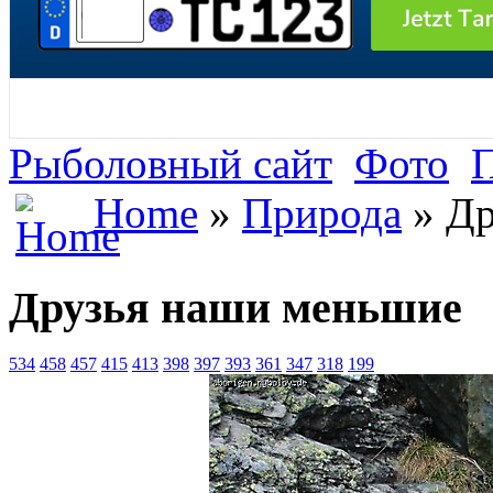
Рыболовный сайт
Фото
Home
»
Природа
» Др
Друзья наши меньшие
534
458
457
415
413
398
397
393
361
347
318
199