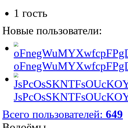
1 гость
Новые пользователи:
oFnegWuMYXwfcpFPgD
JsPcOsSKNTFsOUcKOY
Всего пользователей:
649
Водоёмы