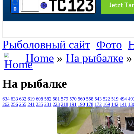
Рыболовный сайт
Фото
Н
Home
»
На рыбалке
»
На рыбалке
634
633
632
619
608
582
581
579
570
569
558
543
522
519
494
49
262
256
255
241
235
231
223
218
191
190
178
172
169
142
141
13