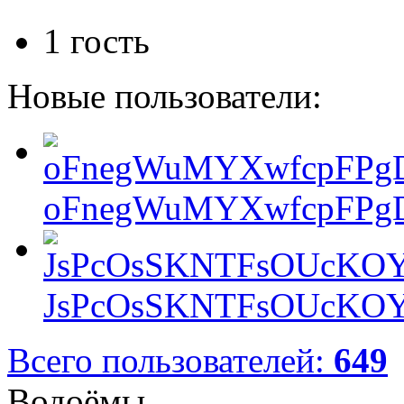
1 гость
Новые пользователи:
oFnegWuMYXwfcpFPgD
JsPcOsSKNTFsOUcKOY
Всего пользователей:
649
Водоёмы