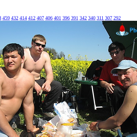
3
459
432
414
412
407
406
401
396
391
342
340
311
307
292