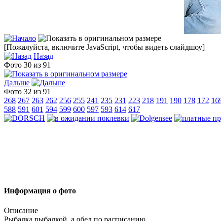
[Пожалуйста, включите JavaScript, чтобы видеть слайдшоу]
Назад
Фото 30 из 91
Дальше
Фото 32 из 91
268
267
263
262
256
255
241
235
231
223
218
191
190
178
172
16
588
591
601
594
599
600
597
593
614
617
Информация о фото
Описание
Рыбалка рыбалкой, а обед по расписанию