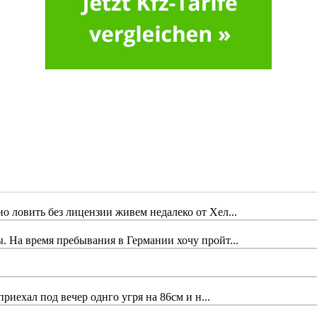
 ловить без лицензии живем недалеко от Хел...
 На время пребывания в Германии хочу пройт...
риехал под вечер однго угря на 86см и н...