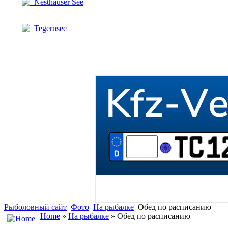
Nesthauser See
Tegernsee
Рыболовный сайт
Фото
На рыбалке
Обед по расписанию
Home
»
На рыбалке
» Обед по расписанию