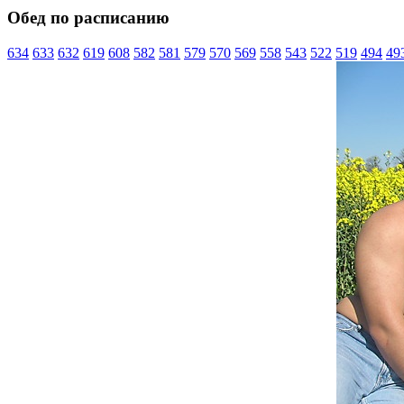
Обед по расписанию
634
633
632
619
608
582
581
579
570
569
558
543
522
519
494
49