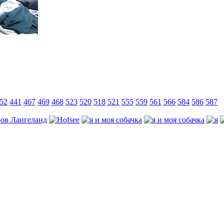
52
441
467
469
468
523
520
518
521
555
559
561
566
584
586
587