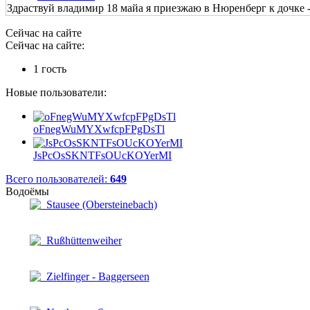
Здраствуй владимир 18 майа я приезжаю в Нюренберг к дочке - 
Сейчас на сайте
Сейчас на сайте:
1 гость
Новые пользователи:
oFnegWuMYXwfcpFPgDsTl
JsPcOsSKNTFsOUcKOYerMI
Всего пользователей:
649
Водоёмы
Stausee (Obersteinebach)
Rußhüttenweiher
Zielfinger - Baggerseen