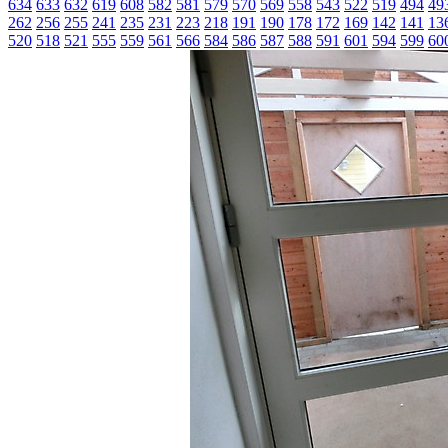
634
633
632
619
608
582
581
579
570
569
558
543
522
519
494
49
262
256
255
241
235
231
223
218
191
190
178
172
169
142
141
13
520
518
521
555
559
561
566
584
586
587
588
591
601
594
599
60