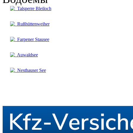
Talsperre Bleiloch
Rußhüttenweiher
Farpener Stausee
Auwaldsee
Nesthauser See