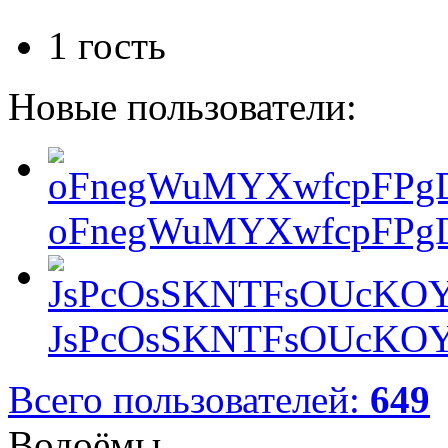
1 гость
Новые пользователи:
oFnegWuMYXwfcpFPgD
JsPcOsSKNTFsOUcKOY
Всего пользователей:
649
Водоёмы