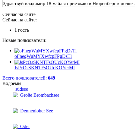
Здраствуй владимир 18 майа я приезжаю в Нюренберг к дочке - 
Сейчас на сайте
Сейчас на сайте:
1 гость
Новые пользователи:
oFnegWuMYXwfcpFPgDsTl
JsPcOsSKNTFsOUcKOYerMI
Всего пользователей:
649
Водоёмы
südsee
Große Brombachsee
Dennenloher See
Oder