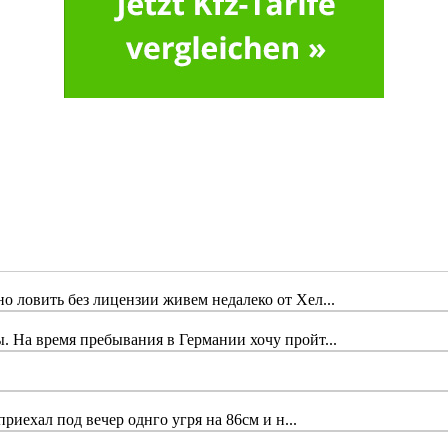
 ловить без лицензии живем недалеко от Хел...
 На время пребывания в Германии хочу пройт...
риехал под вечер однго угря на 86см и н...