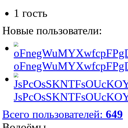
1 гость
Новые пользователи:
oFnegWuMYXwfcpFPgD
JsPcOsSKNTFsOUcKOY
Всего пользователей:
649
Водоёмы