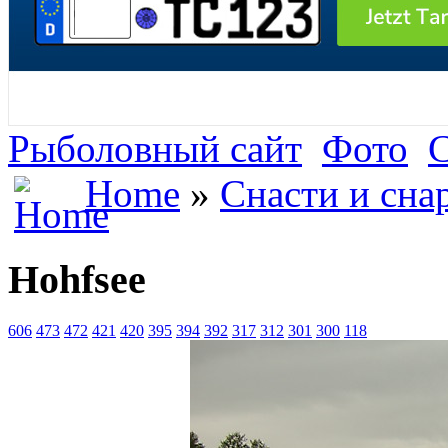
Рыболовный сайт
Фото
С
Home
»
Снасти и сна
Hohfsee
606
473
472
421
420
395
394
392
317
312
301
300
118