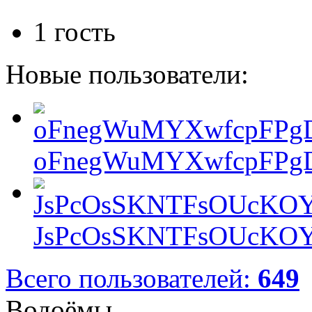
1 гость
Новые пользователи:
oFnegWuMYXwfcpFPgD
JsPcOsSKNTFsOUcKOY
Всего пользователей:
649
Водоёмы