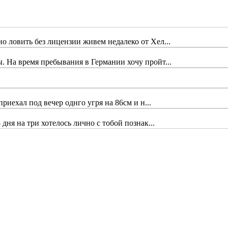
 ловить без лицензии живем недалеко от Хел...
 На время пребывания в Германии хочу пройт...
риехал под вечер однго угря на 86см и н...
дня на три хотелось лично с тобой познак...