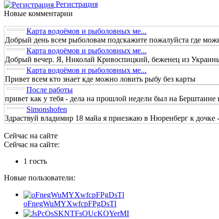
Регистрация
Новые комментарии
Карта водоёмов и рыболовных ме...
Добрый день всем рыболовам подскажите пожалуйста где можно
Карта водоёмов и рыболовных ме...
Добрый вечер. Я, Николай Кривоспицкий, беженец из Украины.
Карта водоёмов и рыболовных ме...
Привет всем кто знает кде можно ловить рыбу без карты
После работы
привет как у тебя - дела на прошлой недели был на Берштаине п
Simonshofen
Здраствуй владимир 18 майа я приезжаю в Нюренберг к дочке - 
Сейчас на сайте
Сейчас на сайте:
1 гость
Новые пользователи:
oFnegWuMYXwfcpFPgDsTl