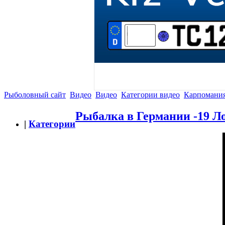
Рыболовный сайт
Видео
Видео
Категории видео
Карпомани
Рыбалка в Германии -19 Лов
|
Категории