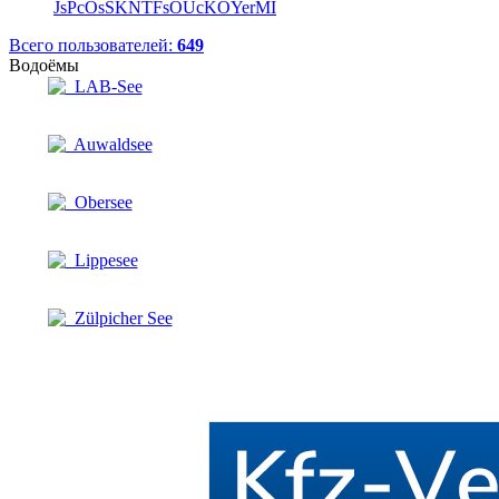
JsPcOsSKNTFsOUcKOYerMI
Всего пользователей:
649
Водоёмы
LAB-See
Auwaldsee
Obersee
Lippesee
Zülpicher See