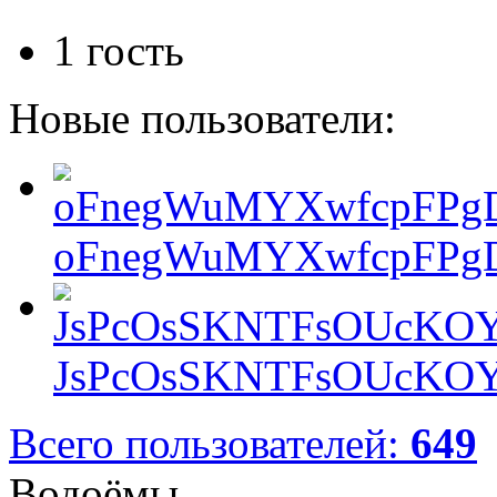
1 гость
Новые пользователи:
oFnegWuMYXwfcpFPgD
JsPcOsSKNTFsOUcKOY
Всего пользователей:
649
Водоёмы