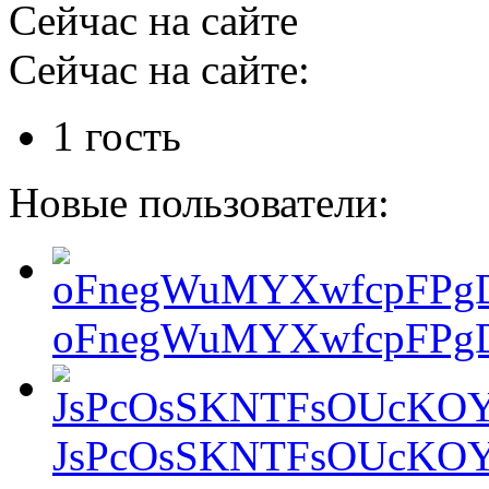
Сейчас на сайте
Сейчас на сайте:
1 гость
Новые пользователи:
oFnegWuMYXwfcpFPgD
JsPcOsSKNTFsOUcKOY