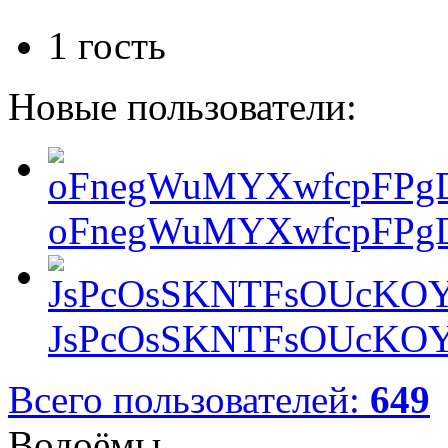
1 гость
Новые пользователи:
oFnegWuMYXwfcpFPgD
JsPcOsSKNTFsOUcKOY
Всего пользователей:
649
Водоёмы