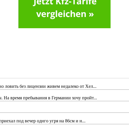
 ловить без лицензии живем недалеко от Хел...
 На время пребывания в Германии хочу пройт...
риехал под вечер однго угря на 86см и н...