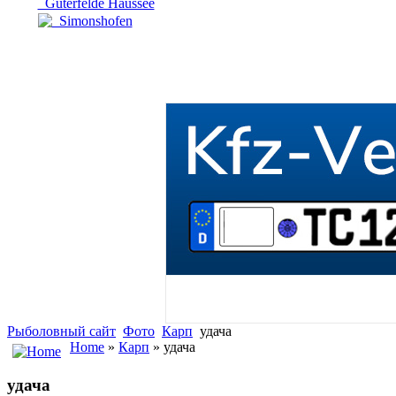
Güterfelde Haussee
Simonshofen
Рыболовный сайт
Фото
Карп
удача
Home
»
Карп
» удача
удача