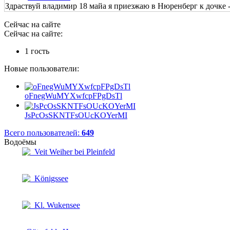
Здраствуй владимир 18 майа я приезжаю в Нюренберг к дочке - 
Сейчас на сайте
Сейчас на сайте:
1 гость
Новые пользователи:
oFnegWuMYXwfcpFPgDsTl
JsPcOsSKNTFsOUcKOYerMI
Всего пользователей:
649
Водоёмы
Veit Weiher bei Pleinfeld
Königssee
Kl. Wukensee