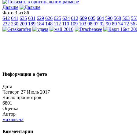
Дальше
Фото 3 из 86
642
641
635
631
629
626
625
624
612
609
605
604
590
568
563
55
232
230
209
189
184
148
112
110
109
103
98
97
92
90
89
74
72
56
Информация о фото
Дата
Четверг, 27 Июль 2017
Число просмотров
6801
Оценка
Автор
михалыч2
Комментарии